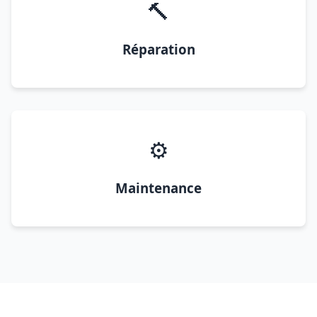
🔨
Réparation
⚙️
Maintenance