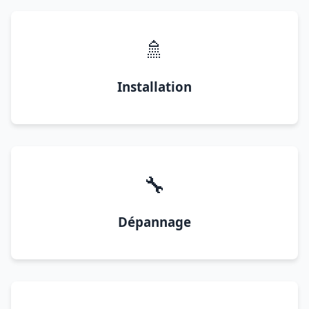
🚿
Installation
🔧
Dépannage