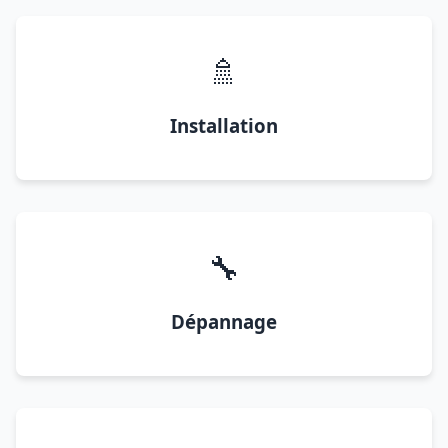
🚿
Installation
🔧
Dépannage