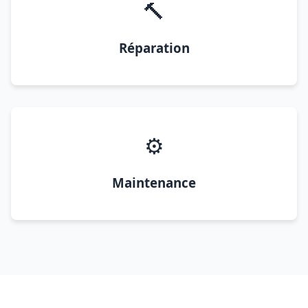
🔨
Réparation
⚙️
Maintenance