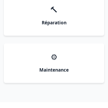
🔨
Réparation
⚙️
Maintenance