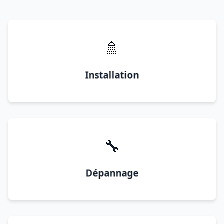
🚿
Installation
🔧
Dépannage