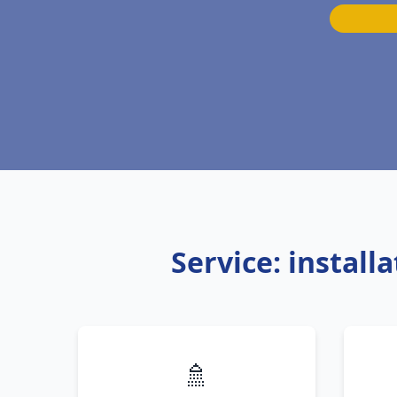
Service: install
🚿