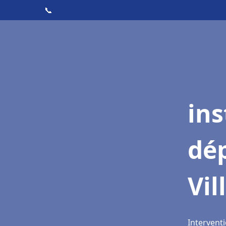
📞
ins
dé
Vil
Interventi