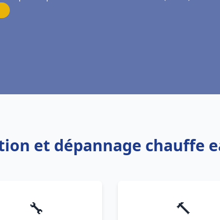
ation et dépannage chauffe e
🔧
🔨