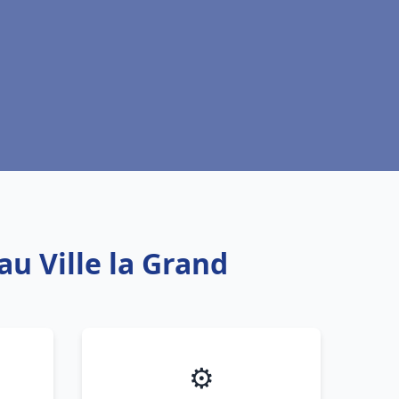
au Ville la Grand
⚙️