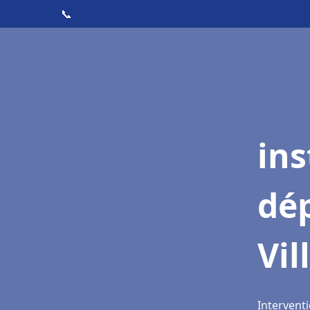
📞
ins
dé
Vil
Interventi