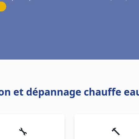
tion et dépannage chauffe eau
🔧
🔨