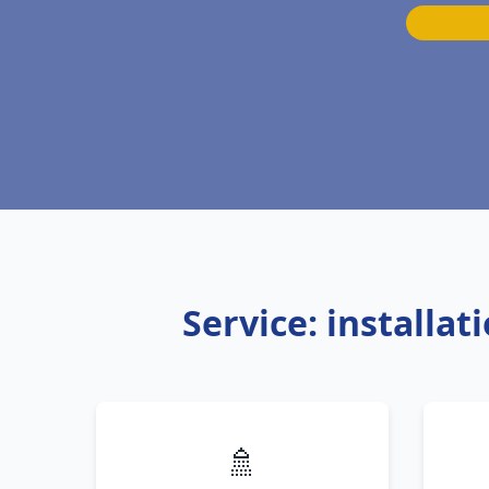
Service: installa
🚿