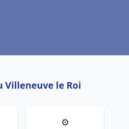
 Villeneuve le Roi
⚙️