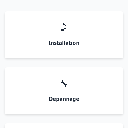
🚿
Installation
🔧
Dépannage