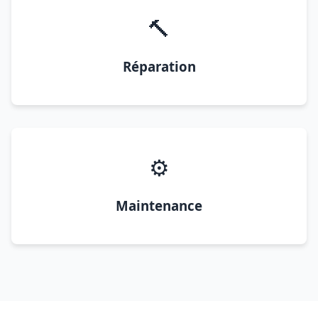
🔨
Réparation
⚙️
Maintenance