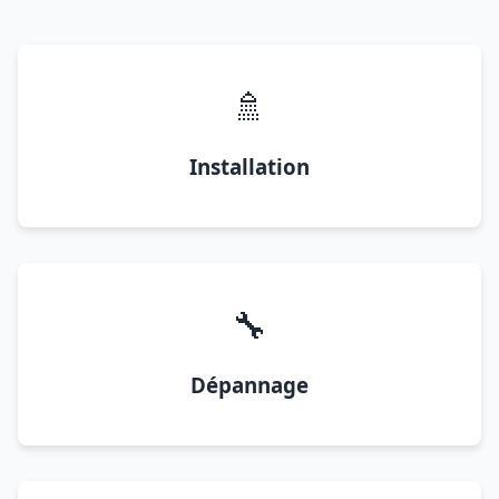
🚿
Installation
🔧
Dépannage