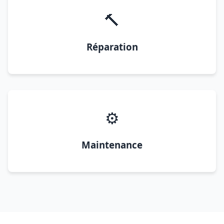
🔨
Réparation
⚙️
Maintenance