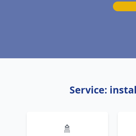
Service: inst
🚿