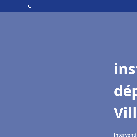
📞
ins
dé
Vil
Interventi