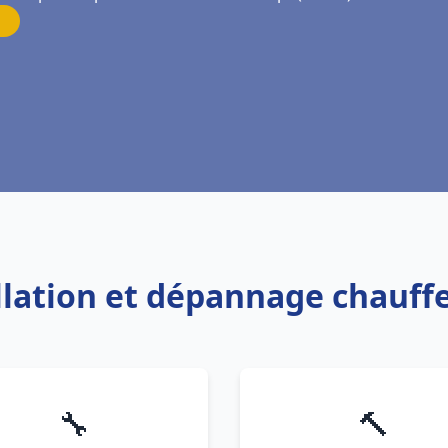
allation et dépannage chauffe
🔧
🔨