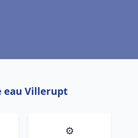
 eau Villerupt
⚙️