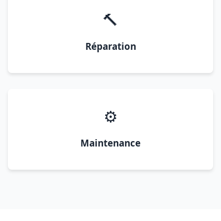
🔨
Réparation
⚙️
Maintenance