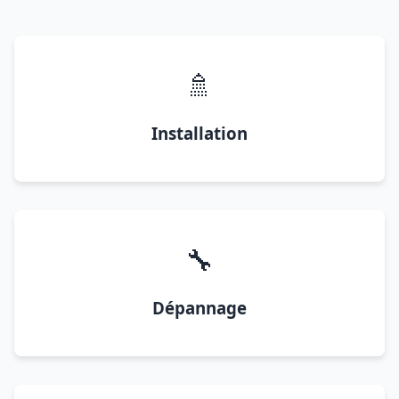
🚿
Installation
🔧
Dépannage