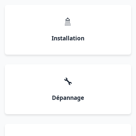
🚿
Installation
🔧
Dépannage