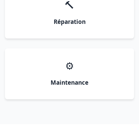
🔨
Réparation
⚙️
Maintenance