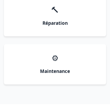
🔨
Réparation
⚙️
Maintenance