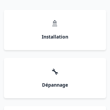
🚿
Installation
🔧
Dépannage