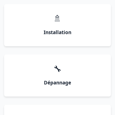
🚿
Installation
🔧
Dépannage