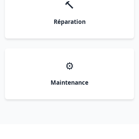
🔨
Réparation
⚙️
Maintenance