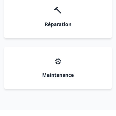
🔨
Réparation
⚙️
Maintenance