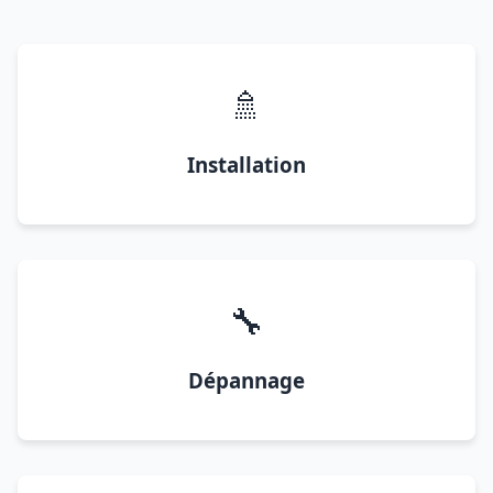
🚿
Installation
🔧
Dépannage