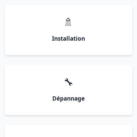
🚿
Installation
🔧
Dépannage