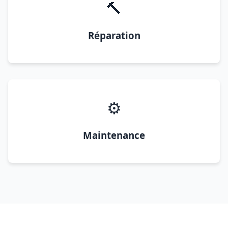
🔨
Réparation
⚙️
Maintenance